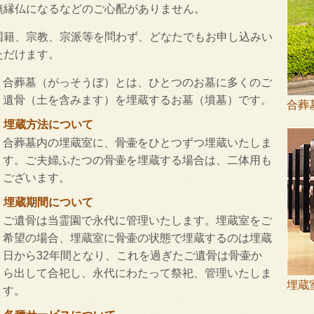
無縁仏になるなどのご心配がありません。
国籍、宗教、宗派等を問わず、どなたでもお申し込みい
ただけます。
合葬墓（がっそうぼ）とは、ひとつのお墓に多くのご
遺骨（土を含みます）を埋蔵するお墓（墳墓）です。
合葬
埋蔵方法について
合葬墓内の埋蔵室に、骨壷をひとつずつ埋蔵いたしま
す。ご夫婦ふたつの骨壷を埋蔵する場合は、二体用も
ございます。
埋蔵期間について
ご遺骨は当霊園で永代に管理いたします。埋蔵室をご
希望の場合、埋蔵室に骨壷の状態で埋蔵するのは埋蔵
日から32年間となり、これを過ぎたご遺骨は骨壷か
ら出して合祀し、永代にわたって祭祀、管理いたしま
埋蔵
す。