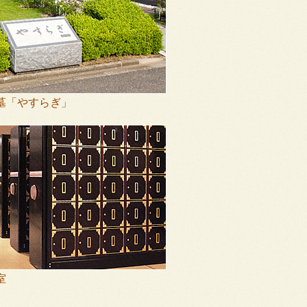
墓「やすらぎ」
室