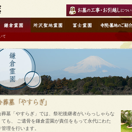
いて
合葬墓「やすらぎ」では、祭祀後継者がいらっしゃらな
くても、 ご遺骨を鎌倉霊園が責任をもって永代にわた
り管理を行います。